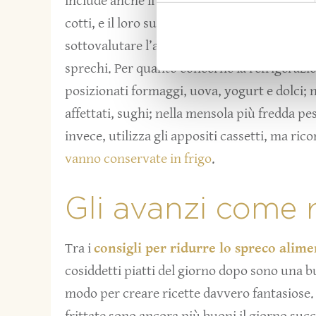
include anche il
Batch Cooking
, ossia la p
cotti, e il loro successivo impiego per l’ass
sottovalutare l’aspetto della corretta conse
sprechi. Per quanto concerne la refrigerazi
posizionati formaggi, uova, yogurt e dolci; n
affettati, sughi; nella mensola più fredda pe
invece, utilizza gli appositi cassetti, ma ric
vanno conservate in frigo
.
Gli avanzi come r
Tra i
consigli per ridurre lo spreco alim
cosiddetti piatti del giorno dopo sono una 
modo per creare ricette davvero fantasiose. 