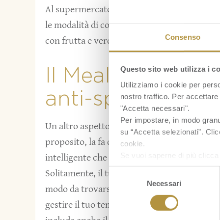
Al supermercato, prenditi del tempo per leg
le modalità di conservazione. Ricorda anche
Consenso
con frutta e verdura, che si mantiene per p
Questo sito web utilizza i c
Il Meal Prep: un
Utilizziamo i cookie per perso
anti-spreco
nostro traffico. Per accettare 
"Accetta necessari".
Per impostare, in modo granula
Un altro aspetto da non sottovalutare è leg
su “Accetta selezionati”. Clic
proposito, la fa da maestro il
Meal Prep
o
Me
cookie.
Se vuoi saperne di più clicc
intelligente che consiste nella pianificazion
Selezione
Solitamente, il tutto viene concentrato nell
Necessari
del
modo da trovarsi con i
pasti della settima
consenso
gestire il tuo tempo ottimamente e
ridurre