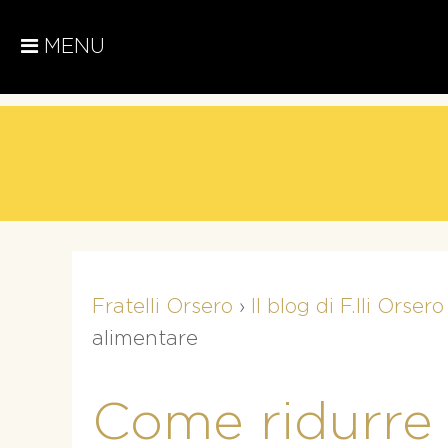
MENU
Fratelli Orsero
›
Il blog di F.lli Orsero
alimentare
Come ridurre 