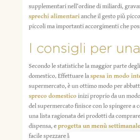
supplementari nell’ordine di miliardi, gravan
sprechi alimentari
anche il gesto più picc
piccoli ma importanti accorgimenti che pos
I consigli per un
Secondo le statistiche la maggior parte deg
domestico. Effettuare la
spesa in modo int
supermercato, è un ottimo modo per abbatte
spreco domestico
inizi proprio da un modo s
del supermercato finisce con lo spingere a c
una lista ragionata dei prodotti da comprare.
dispensa, e
progetta un
menù settimanal
facile spezzare la monotonia dei piatti prepa