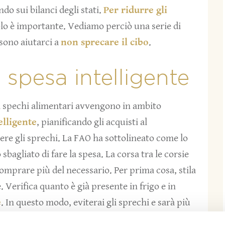
do sui bilanci degli stati.
Per ridurre gli
olo è importante. Vediamo perciò una serie di
sono aiutarci a
non sprecare il cibo
.
a spesa intelligente
li spechi alimentari avvengono in ambito
elligente
, pianificando gli acquisti al
re gli sprechi. La FAO ha sottolineato come lo
bagliato di fare la spesa. La corsa tra le corsie
omprare più del necessario. Per prima cosa, stila
 Verifica quanto è già presente in frigo e in
e
. In questo modo, eviterai gli sprechi e sarà più
rati all’ultimo minuto e sempre uguali fra loro.