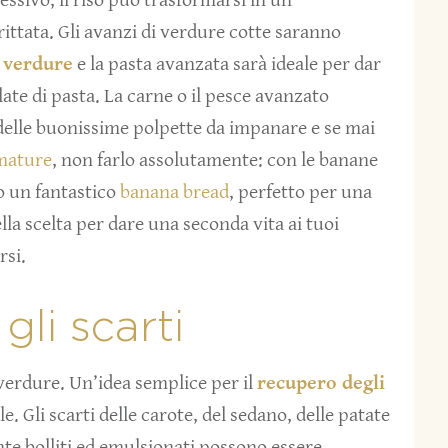
essivo, il riso può trasformarsi in un*
ittata. Gli avanzi di verdure cotte saranno
i verdure
e la pasta avanzata sarà ideale per dar
alate di pasta. La carne o il pesce avanzato
delle buonissime polpette da impanare e se mai
mature
, non farlo assolutamente: con le banane
o un fantastico
banana bread
, perfetto per una
lla scelta per dare una seconda vita ai tuoi
rsi.
gli scarti
 verdure. Un’idea semplice per il
recupero degli
e. Gli scarti delle carote, del sedano, delle patate
nte bolliti ed emulsionati possono essere