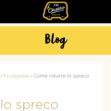
Fratelli
Orsero
Blog
›
Fruitpedia
›
Come ridurre lo spreco
lo spreco