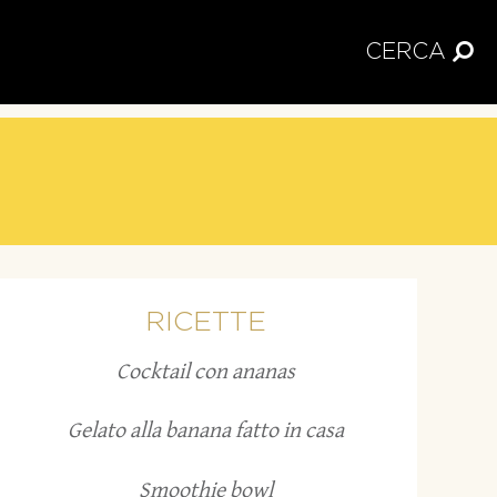
CERCA
RICETTE
Cocktail con ananas
Gelato alla banana fatto in casa
Smoothie bowl