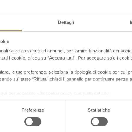
gere con cura la data di scadenza del prodotto e
 di non esagerare con gli alimenti, specialmente
Dettagli
ochi giorni e andrebbe consumata sempre fresca.
ookie
 ottimo metodo
nalizzare contenuti ed annunci, per fornire funzionalità dei socia
tutti i cookie, clicca su “Accetta tutti”. Per accettare solo i cook
re, le tue preferenze, seleziona la tipologia di cookie per cui pr
ato a una buona
organizzazione in cucina
. A tal
cando sul tasto “Rifiuta” chiudi il pannello per continuare senza a
al Preparation
. Si tratta di una tecnica
a
qui
per accedere alla cookie policy completa del sito.
e e preparazione anticipata dei pasti.
’arco di un giorno (il weekend normalmente), in
Preferenze
Statistiche
na
già pronti. Grazie a questo metodo, puoi
 lo spreco alimentare
. La tecnica in questione