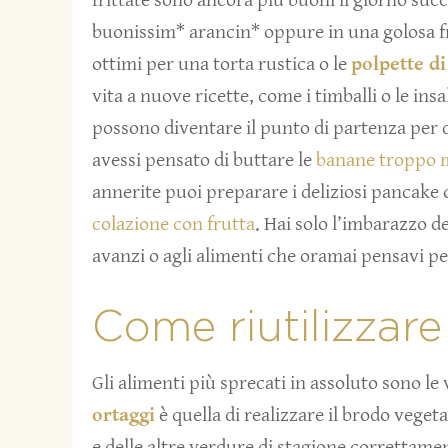
frittate sono ancora più buoni il giorno succ
buonissim* arancin* oppure in una golosa fr
ottimi per una torta rustica o le
polpette d
vita a nuove ricette, come i timballi o le ins
possono diventare il punto di partenza per 
avessi pensato di buttare le
banane troppo 
annerite puoi preparare i deliziosi pancake 
colazione con frutta
. Hai solo l’imbarazzo de
avanzi o agli alimenti che oramai pensavi pe
Come riutilizzare 
Gli alimenti più sprecati in assoluto sono le
ortaggi
è quella di realizzare il brodo vegetal
e delle altre verdure di stagione correttame