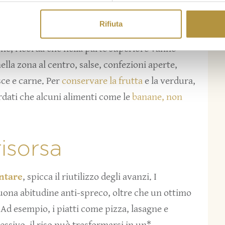
reparazione degli alimenti separatamente, crudi o
emblaggio dei pasti all’occorrenza. Da non
Rifiuta
rvazione degli alimenti per combattere gli
one, ricorda che nella parte superiore vanno
ella zona al centro, salse, confezioni aperte,
sce e carne. Per
conservare la frutta
e la verdura,
ordati che alcuni alimenti come le
banane, non
isorsa
entare
, spicca il riutilizzo degli avanzi. I
buona abitudine anti-spreco, oltre che un ottimo
Ad esempio, i piatti come pizza, lasagne e