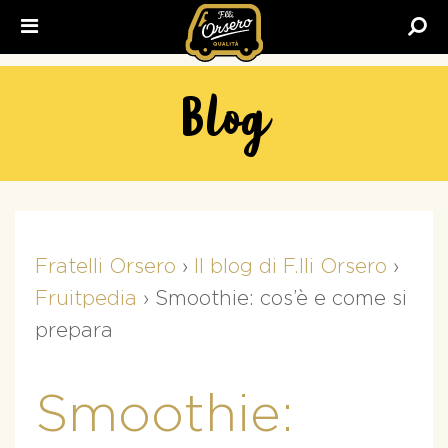
Fratelli
Orsero
Blog
Fratelli Orsero
›
Il blog di F.lli Orsero
›
Fruitpedia
›
Smoothie: cos’è e come si
prepara
Smoothie: