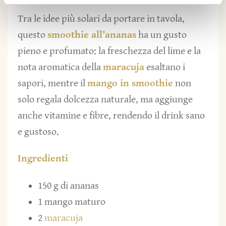
Tra le idee più solari da portare in tavola,
questo
smoothie all’ananas
ha un gusto
pieno e profumato: la freschezza del lime e la
nota aromatica della
maracuja
esaltano i
sapori, mentre il
mango in smoothie
non
solo regala dolcezza naturale, ma aggiunge
anche vitamine e fibre, rendendo il drink sano
e gustoso.
Ingredienti
150 g di ananas
1 mango maturo
2
maracuja