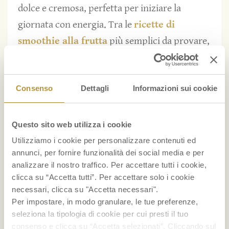
dolce e cremosa, perfetta per iniziare la
giornata con energia. Tra le
ricette di
smoothie alla frutta
più semplici da provare,
questa punta su un abbinamento classico e
avvolgente: la dolcezza della
banana
si unisce
Consenso
Dettagli
Informazioni sui cookie
con i mirtilli, che donano al drink un intenso
colore viola, mentre i datteri rendono il gusto
più rotondo. L’acqua di cocco, infine, aiuta a
Questo sito web utilizza i cookie
mantenere il risultato fluido e ben bilanciato.
Utilizziamo i cookie per personalizzare contenuti ed
annunci, per fornire funzionalità dei social media e per
analizzare il nostro traffico. Per accettare tutti i cookie,
Ingredienti
clicca su “Accetta tutti”. Per accettare solo i cookie
necessari, clicca su "Accetta necessari".
2 banane mature
Per impostare, in modo granulare, le tue preferenze,
120 g di
mirtilli
seleziona la tipologia di cookie per cui presti il tuo
3
datteri
snocciolati
consenso e clicca su “Accetta selezionati”. Cliccando sul