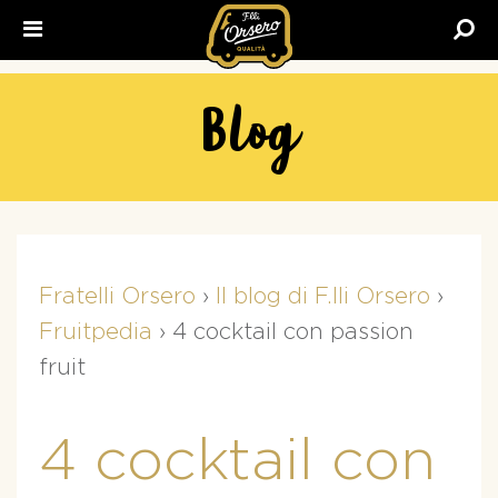
Fratelli
Orsero
Blog
Fratelli Orsero
›
Il blog di F.lli Orsero
›
Fruitpedia
›
4 cocktail con passion
fruit
4 cocktail con