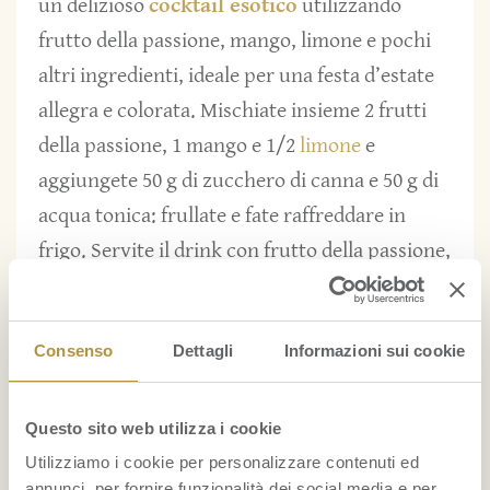
un delizioso
cocktail esotico
utilizzando
frutto della passione, mango, limone e pochi
altri ingredienti, ideale per una festa d’estate
allegra e colorata. Mischiate insieme 2 frutti
della passione, 1 mango e 1/2
limone
e
aggiungete 50 g di zucchero di canna e 50 g di
acqua tonica: frullate e fate raffreddare in
frigo. Servite il drink con frutto della passione,
mango e limone in un bicchiere Martini
decorato ai bordi con zucchero e foglioline di
Consenso
Dettagli
Informazioni sui cookie
menta.
Frutto della
Questo sito web utilizza i cookie
Utilizziamo i cookie per personalizzare contenuti ed
passione e
annunci, per fornire funzionalità dei social media e per