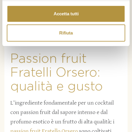
fettine di
mela
e arancia alternate tra loro. Si
tratta di una preparazione semplice e veloce,
Accetta tutti
ideale per un
aperitivo analcolico fatto in
casa
da gustare in terrazza con un piatto di
Rifiuta
stuzzichini.
Passion fruit
Fratelli Orsero:
qualità e gusto
L’ingrediente fondamentale per un cocktail
con passion fruit dal sapore intenso e dal
profumo esotico è un frutto di alta qualità: i
passion fruit Fratello Orsero
sono coltivati