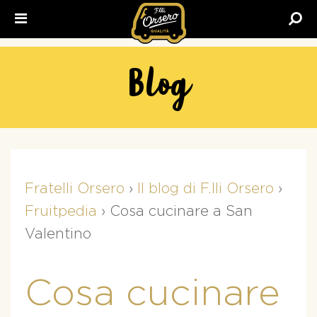
Fratelli
Orsero
Blog
Fratelli Orsero
›
Il blog di F.lli Orsero
›
Fruitpedia
›
Cosa cucinare a San
Valentino
Cosa cucinare