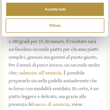
spezie preferite, un po’ di pangrattato e
Accetta tutti
frullate insieme ai ceci cotti e ad uno spicchio
di cipollotto fresco. Dopo aver ottenuto un
impasto morbido e modellabile, formate le
Rifiuta
polpette, irrorate con un filo d’olio e infornate
a 180 gradi per 15-20 minuti. Il risultato sarà
un favoloso secondo piatto per chi ama piatti
semplici, genuini ma gustosi al punto giusto.
Per il menù di pesce invece, un secondo molto
chic:
salmone all’arancia
. È possibile
prepararlo sia nella padella antiaderente che
in forno con modalità ventilata. Di certo, è un
piatto leggero e delicato, ma grazie alla
presenza del
succo di arancia
, viene