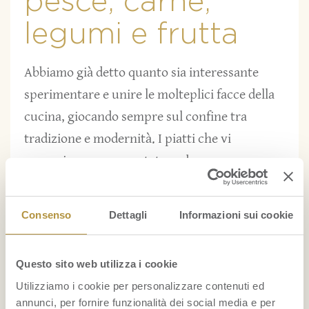
pesce, carne,
legumi e frutta
Abbiamo già detto quanto sia interessante
sperimentare e unire le molteplici facce della
cucina, giocando sempre sul confine tra
tradizione e modernità. I piatti che vi
suggeriamo, come potete vedere, sono
piuttosto semplici da realizzare ma
custodiscono proprio questa attitudine a voler
Consenso
Dettagli
Informazioni sui cookie
stupire occhi e palato, ricercando sapori nuovi
e decisi ma senza oltraggiare la classicità delle
Questo sito web utilizza i cookie
portate. Sempre seguendo la logica della
Utilizziamo i cookie per personalizzare contenuti ed
coerenza, per il menù di carne un intreccio
annunci, per fornire funzionalità dei social media e per